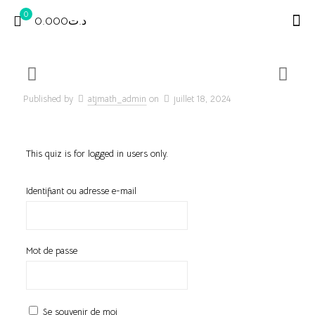
0
د.ت0.000
Published by
atjmath_admin
on
juillet 18, 2024
This quiz is for logged in users only.
Identifiant ou adresse e-mail
Mot de passe
Se souvenir de moi