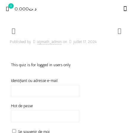
0
د.ت0.000
Published by
atjmath_admin
on
juillet 17, 2024
This quiz is for logged in users only.
Identifiant ou adresse e-mail
Mot de passe
Se souvenir de moi