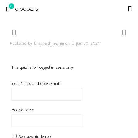
0
د.ت0.000
Published by
atjmath_admin
on
juin 30, 2024
This quiz is for logged in users only.
Identifiant ou adresse e-mail
Mot de passe
Se souvenir de moi