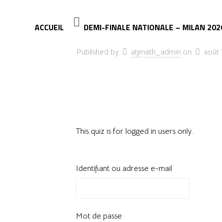
ACCUEIL
DEMI-FINALE NATIONALE – MILAN 202
Published by
atjmath_admin
on
août 
This quiz is for logged in users only.
Identifiant ou adresse e-mail
Mot de passe