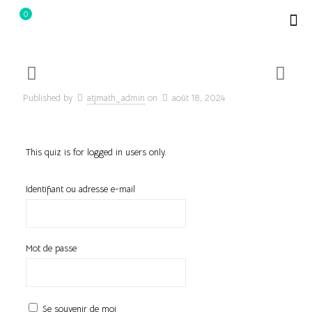
0
د.ت0.000
Published by
atjmath_admin
on
août 18, 2024
This quiz is for logged in users only.
Identifiant ou adresse e-mail
Mot de passe
Se souvenir de moi