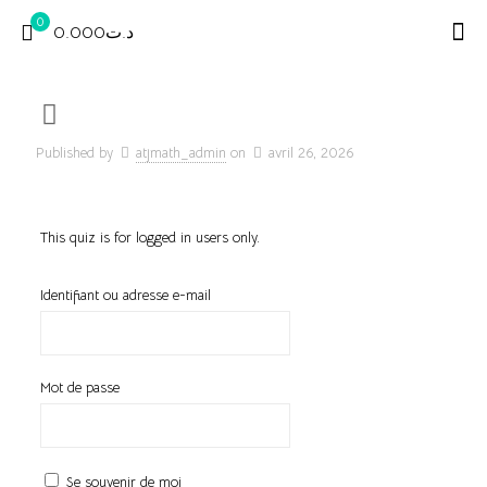
0
د.ت0.000
Published by
atjmath_admin
on
avril 26, 2026
This quiz is for logged in users only.
Identifiant ou adresse e-mail
Mot de passe
Se souvenir de moi